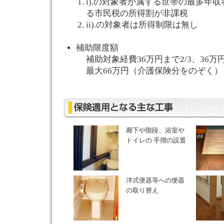
i).の対象者が属する世帯の最多年
る市民税の所得割が非課税
ii).の対象者は所得制限は無し
補助限度額
補助対象経費36万円まで2/3、36万
最大66万円（介護保険分をのぞく）
廊下や階段、浴室や
トイレの 手摺の設置
洋式便器等への便器
の取り替え