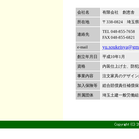
会社名
有限会社 創恵舎
所在地
〒338‐0824 埼玉
TEL 048-855-7658
連絡先
FAX 048-855-6821
yu.soukeisya@gm
e-mail
創立年月日
平成10年1月
資格
内装仕上げ士、防犯
事業内容
注文家具のデザイン
加入保険等
総合賠償責任補償保
所属団体
埼玉土建一般労働組