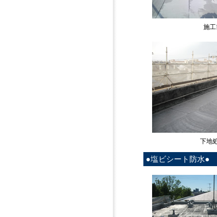
施工
下地
●塩ビシート防水●