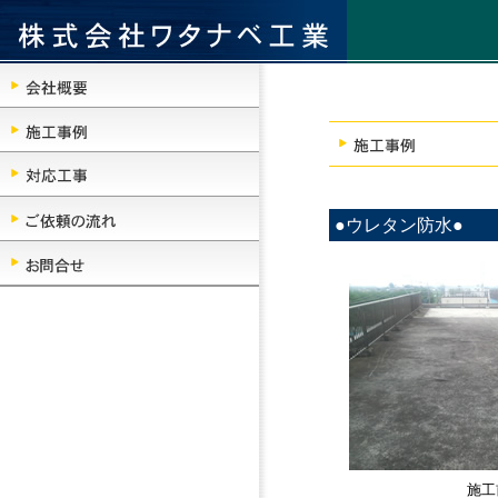
●ウレタン防水●
施工