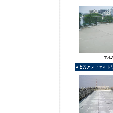
下地
●改質アスファルト