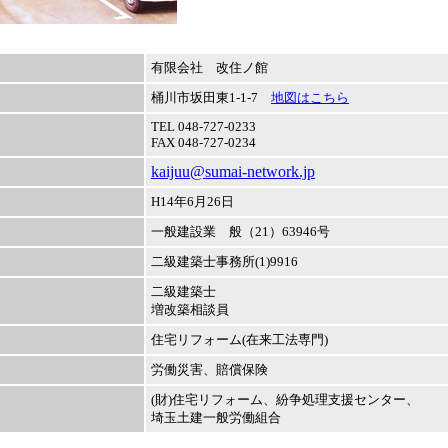
有限会社 改住ノ館
桶川市坂田東1-1-7
地図はこちら
TEL 048-727-0233
FAX 048-727-0234
kaijuu@sumai-network.jp
H14年6月26日
一般建設業 般（21）63946号
二級建築士事務所(1)9916
二級建築士
増改築相談員
住宅リフォーム(在来工法専門)
労働災害、賠償保険
(財)住宅リフォーム、紛争処理支援センター、
埼玉土建一般労働組合